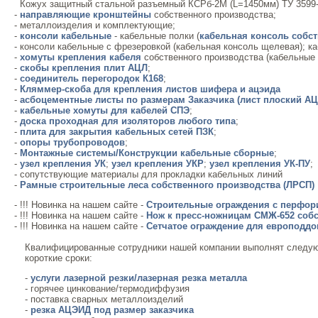
Кожух защитный стальной разъемный КСРб-2М (L=1450мм) ТУ 3599-
-
направляющие кронштейны
собственного производства;
- металлоизделия и комплектующие;
-
консоли кабельные
- кабельные полки (
кабельная консоль собст
- консоли кабельные с фрезеровкой (кабельная консоль щелевая); к
-
хомуты крепления кабеля
собственного производства (кабельны
-
скобы крепления плит АЦЛ
;
-
соединитель перегородок К168
;
-
Кляммер-скоба для крепления листов шифера и ацэида
-
асбоцементные листы по размерам Заказчика (лист плоский А
-
кабельные хомуты для кабелей СПЭ
;
-
доска проходная для изоляторов любого типа
;
-
плита для закрытия кабельных сетей ПЗК
;
-
опоры трубопроводов
;
-
Монтажные системы/Конструкции кабельные сборные
;
-
узел крепления УК
;
узел крепления УКР
;
узел крепления УК-ПУ
;
- сопутствующие материалы для прокладки кабельных линий
-
Рамные строительные леса собственного производства (ЛРСП)
- !!! Новинка на нашем сайте -
Строительные ограждения с перфо
- !!! Новинка на нашем сайте -
Нож к пресс-ножницам СМЖ-652 собс
- !!! Новинка на нашем сайте -
Сетчатое ограждение для европоддо
Квалифицированные сотрудники нашей компании выполнят следу
короткие сроки:
-
услуги лазерной резки/лазерная резка металла
- горячее цинкование/термодиффузия
- поставка сварных металлоизделий
-
резка АЦЭИД под размер заказчика